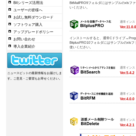
Bitシリーズ活用法
BitMailPRO9フォルダにはサンプルのx
いください。
ユーザーの皆様へ
お試し無料ダウンロード
通常インス
ソフトウェア購入
Ver.11.0.
アップグレードポリシー
インストールすると、通常Cドライブ→Program F
お問い合わせ
BitplusPRO10フォルダにはサンプルの
導入企業紹介
使いください。
通常インス
Ver.5.4.2
ニュースビットの最新情報をお届けしま
す。ご意見・ご要望もお寄せください。
通常インス
Ver.4.0.0
通常インス
Ver.4.2.1