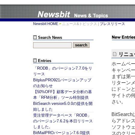
Newsbit HOME
>
ニュース&トピックス
|
プレスリリース
Search News
リニュ
Entries
ホームペ
「RODB」のバージョン7.7.0をリ
キャンペ
リース
まずは第
BitplusPRO921バージョンアップ
リターンメ
のお知らせ
にド～ン
【50%OFF】顧客データ分析の基
サイトの
本「RFM分析」ツール特別提供
さい。
BitSearch version5.0.0の提供を開
始しました
BitSe
受注管理データベース「RODB」
らアドレ
のバージョン7.6.2を本日リリース
ソフトウ
しました。
BitMailPROバージョン7.6.0提供
スのクリ