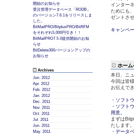
開始のお知らせ
インター
受注管理データベース「RODB」
ためにも、
のバージョン7.6.1をリリースしま
ゼントさ
した。
BitMailPRO/BitplusPRO/BitRFM
キャンペ
をそれぞれ5,000円引き！！
BitMailPRO7.5.0提供開始のお知
らせ
BitDelete300バージョンアップの
お知らせ
ホーム
Archives
本日、ニ
Jun. 2012
今回は皆
Apr. 2012
お伝えで
Feb. 2012
Jan. 2012
・
ソフトウ
Dec. 2011
・
ソフト
Nov. 2011
用意。
Oct. 2011
まずはBi
Jul. 2011
たします
Jun. 2011
・
データ
May. 2011