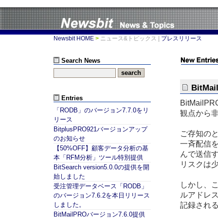
Newsbit HOME
>
ニュース&トピックス
|
プレスリリース
Search News
BitM
Entries
BitMai
「RODB」のバージョン7.7.0をリ
観点から
リース
BitplusPRO921バージョンアップ
ご存知のと
のお知らせ
一斉配信を
【50%OFF】顧客データ分析の基
んで送信
本「RFM分析」ツール特別提供
リスクは
BitSearch version5.0.0の提供を開
始しました
しかし、こ
受注管理データベース「RODB」
ルアドレ
のバージョン7.6.2を本日リリース
記録され
しました。
BitMailPROバージョン7.6.0提供