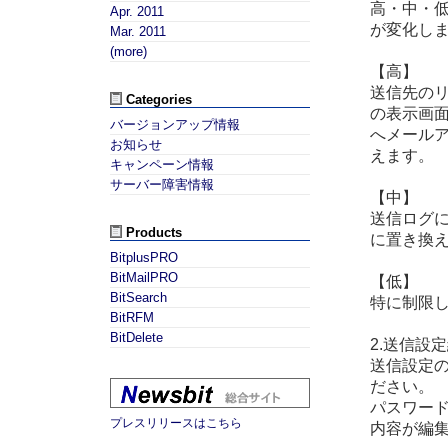
高・中・
Apr. 2011
が変化し
Mar. 2011
(more)
【高】
送信先の
Categories
の表示画
バージョンアップ情報
へメール
お知らせ
えます。
キャンペーン情報
サーバー障害情報
【中】
送信ログ
Products
に置き換
BitplusPRO
BitMailPRO
【低】
BitSearch
特に制限
BitRFM
BitDelete
2.送信設
送信設定
ださい。
パスワー
プレスリリースはこちら
内容が編