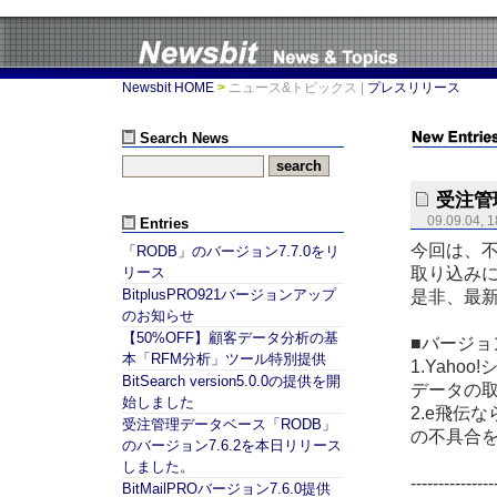
Newsbit HOME
>
ニュース&トピックス
|
プレスリリース
Search News
受注管
09.09.04, 1
Entries
今回は、不
「RODB」のバージョン7.7.0をリ
取り込み
リース
BitplusPRO921バージョンアップ
是非、最
のお知らせ
【50%OFF】顧客データ分析の基
■バージョン
本「RFM分析」ツール特別提供
1.Yah
BitSearch version5.0.0の提供を開
データの
始しました
2.e飛伝
受注管理データベース「RODB」
の不具合
のバージョン7.6.2を本日リリース
しました。
---------------
BitMailPROバージョン7.6.0提供