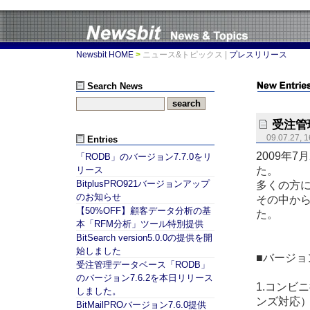
Newsbit HOME
>
ニュース&トピックス
|
プレスリリース
Search News
受注管
09.07.27, 1
Entries
2009年7
「RODB」のバージョン7.7.0をリ
た。
リース
BitplusPRO921バージョンアップ
多くの方
のお知らせ
その中か
【50%OFF】顧客データ分析の基
た。
本「RFM分析」ツール特別提供
BitSearch version5.0.0の提供を開
始しました
■バージョン
受注管理データベース「RODB」
のバージョン7.6.2を本日リリース
1.コンビ
しました。
ンズ対応
BitMailPROバージョン7.6.0提供