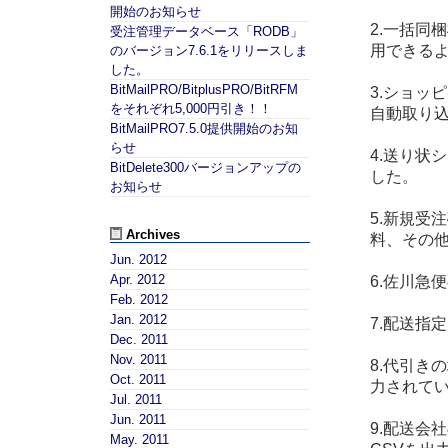
開始のお知らせ
2.一括同
受注管理データベース「RODB」
用できる
のバージョン7.6.1をリリースしま
した。
BitMailPRO/BitplusPRO/BitRFM
3.ショッ
をそれぞれ5,000円引き！！
自動取り
BitMailPRO7.5.0提供開始のお知
らせ
4.送り状
BitDelete300バージョンアップの
した。
お知らせ
5.新規受
Archives
料、その
Jun. 2012
Apr. 2012
6.佐川急
Feb. 2012
Jan. 2012
7.配送指
Dec. 2011
Nov. 2011
8.代引き
Oct. 2011
力されて
Jul. 2011
Jun. 2011
9.配送会
May. 2011