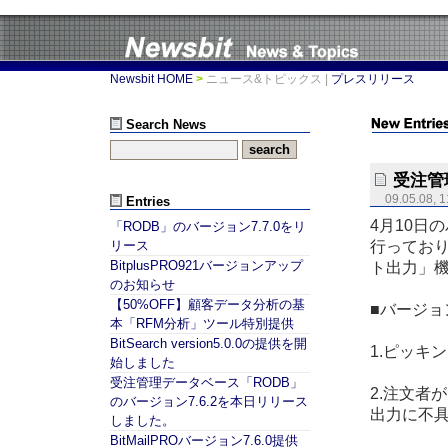
Newsbit HOME
>
ニュース&トピックス
|
プレスリリース
Search News
受注管
09.05.08, 1
Entries
4月10日
「RODB」のバージョン7.7.0をリ
行ってお
リース
BitplusPRO921バージョンアップ
ト出力」
のお知らせ
【50%OFF】顧客データ分析の基
■バージョン
本「RFM分析」ツール特別提供
BitSearch version5.0.0の提供を開
1.ピッキ
始しました
受注管理データベース「RODB」
2.注文者
のバージョン7.6.2を本日リリース
出力に不
しました。
BitMailPROバージョン7.6.0提供