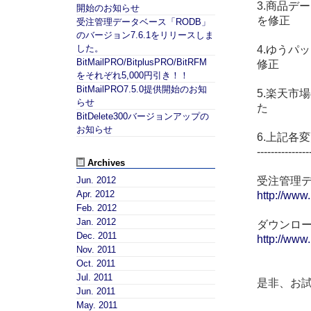
3.商品デ
開始のお知らせ
を修正
受注管理データベース「RODB」
のバージョン7.6.1をリリースしま
した。
4.ゆうパ
BitMailPRO/BitplusPRO/BitRFM
修正
をそれぞれ5,000円引き！！
BitMailPRO7.5.0提供開始のお知
5.楽天市
らせ
た
BitDelete300バージョンアップの
お知らせ
6.上記各
---------------
Archives
受注管理デ
Jun. 2012
Apr. 2012
http://www.
Feb. 2012
Jan. 2012
ダウンロ
Dec. 2011
http://www
Nov. 2011
Oct. 2011
Jul. 2011
是非、お
Jun. 2011
May. 2011