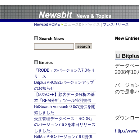
Newsbit HOME
>
ニュース&トピックス
|
プレスリリース
Search News
Bitp
Entries
データベース
「RODB」のバージョン7.7.0をリ
2008年
リース
BitplusPRO921バージョンアップ
バージョン
のお知らせ
ので是非
【50%OFF】顧客データ分析の基
本「RFM分析」ツール特別提供
BitSearch version5.0.0の提供を開
始しました
ダウンロ
受注管理データベース「RODB」
のバージョン7.6.2を本日リリース
http://www
しました。
BitMailPROバージョン7.6.0提供