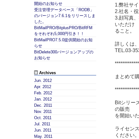
開始のお知らせ
1.弊社サ
受注管理データベース「RODB」
2.社名・
のバージョン7.6.1をリリースしま
3.顔写真
した。
いただけ
BitMailPRO/BitplusPRO/BitRFM
ること。
をそれぞれ5,000円引き！！
BitMailPRO7.5.0提供開始のお知
詳しくは
らせ
TEL.03-35
BitDelete300バージョンアップの
お知らせ
*************
Archives
まとめて
Jun. 2012
Apr. 2012
*************
Feb. 2012
Jan. 2012
Bitシリ
Dec. 2011
の販売
Nov. 2011
を開始い
Oct. 2011
Jul. 2011
ライセン
Jun. 2011
ください
May. 2011