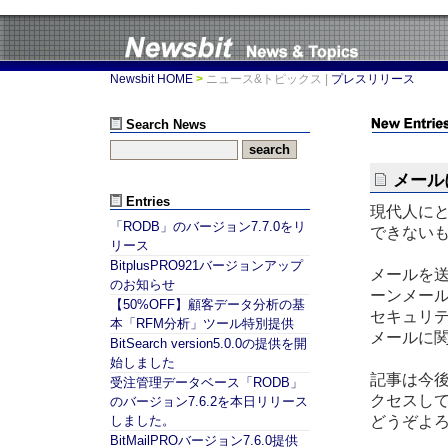
Newsbit HOME
>
ニュース&トピックス
|
プレスリリース
Search News
メール
Entries
現代人に
「RODB」のバージョン7.7.0をリ
できない
リース
BitplusPRO921バージョンアップ
メールを送
のお知らせ
ーンメール
【50%OFF】顧客データ分析の基
セキュリ
本「RFM分析」ツール特別提供
メールに
BitSearch version5.0.0の提供を開
始しました
記事は今
受注管理データベース「RODB」
クセスし
のバージョン7.6.2を本日リリース
どうぞよ
しました。
BitMailPROバージョン7.6.0提供