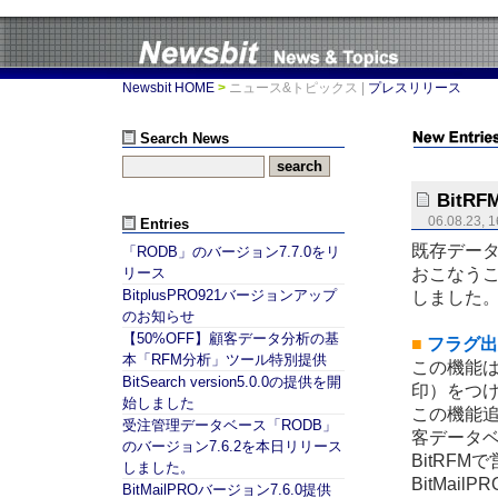
Newsbit HOME
>
ニュース&トピックス
|
プレスリリース
Search News
Bit
06.08.23, 1
Entries
既存データ
「RODB」のバージョン7.7.0をリ
おこなうこ
リース
BitplusPRO921バージョンアップ
しました
のお知らせ
【50%OFF】顧客データ分析の基
■
フラグ出
本「RFM分析」ツール特別提供
この機能
BitSearch version5.0.0の提供を開
印）をつ
始しました
この機能追加
受注管理データベース「RODB」
客データ
のバージョン7.6.2を本日リリース
BitRFM
しました。
BitMai
BitMailPROバージョン7.6.0提供