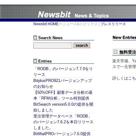
Newsbit HOME
>
ニュース&トピックス
|
プレスリリース
Search News
無料受
楽天市場、Y
Entries
スで一元管理
「RODB」のバージョン7.7.0をリ
リース
詳しくは
こち
BitplusPRO921バージョンアップ
のお知らせ
【50%OFF】顧客データ分析の基
本「RFM分析」ツール特別提供
BitSearch version5.0.0の提供を開
始しました
受注管理データベース「RODB」
のバージョン7.6.2を本日リリース
しました。
BitMailPROバージョン7.6.0提供