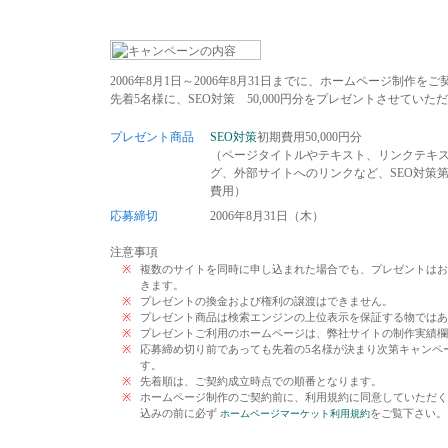
2006年8月1日～2006年8月31日までに、ホームページ制作
先着5名様に、SEO対策 50,000円分をプレゼントさせていた
プレゼント商品
SEO対策
初期費用50,000円分
（ページタイトルやテキスト、リンクテキ
グ、外部サイトへのリンクなど、SEO対策
費用）
応募締切
2006年8月31日（木）
注意事項
※
複数のサイトを同時に申し込まれた場合でも、プレゼントはお
きます。
※
プレゼントの換金および権利の譲渡はできません。
※
プレゼント商品は検索エンジンの上位表示を保証する物ではあ
※
プレゼントご利用のホームページは、弊社サイトの制作実績欄
※
応募締め切り前であっても先着の5名様が決まり次第キャンペ
す。
※
先着順は、ご契約成立時点での順番となります。
※
ホームページ制作のご契約前に、利用規約に同意していただく
込みの前に必ず
をご覧下さい。
ホームページマーケット利用規約