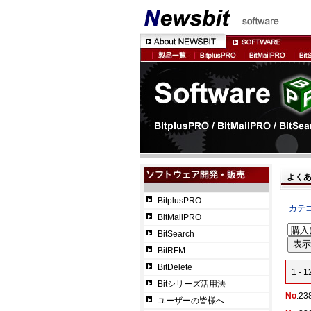
よく
BitplusPRO
カテ
BitMailPRO
BitSearch
BitRFM
BitDelete
1 -
Bitシリーズ活用法
No
.23
ユーザーの皆様へ