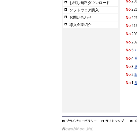
No
.23
お試し無料ダウンロード
No
.22
ソフトウェア購入
お問い合わせ
No
.22
導入企業紹介
No
.21
No
.20
No
.20
No
.5
No
.4
No
.3
No
.2
No
.1