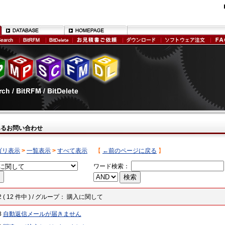
あるお問い合わせ
ゴリ表示
>
一覧表示
>
すべて表示
【
←前のページに戻る
】
ワード検索：
 12 ( 12 件中 ) / グループ： 購入に関して
8
自動返信メールが届きません