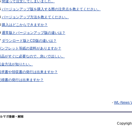
6
間違って注文してしまいました。
6
バージョンアップ版を購入する際の注意点を教えてください。
3
バージョンアップ方法を教えてください。
3
購入はどこからできますか？
9
通常版とバージョンアップ版の違いは？
7
ダウンロード版とCD版の違いは？
パンフレット等紙の資料がありますか？
商品がすぐに必要なので、急いでほしい。
送金方法が知りたい。
請求書や領収書の発行は出来ますか？
見積書の発行は出来ますか？
-
WL-News V
Copyright