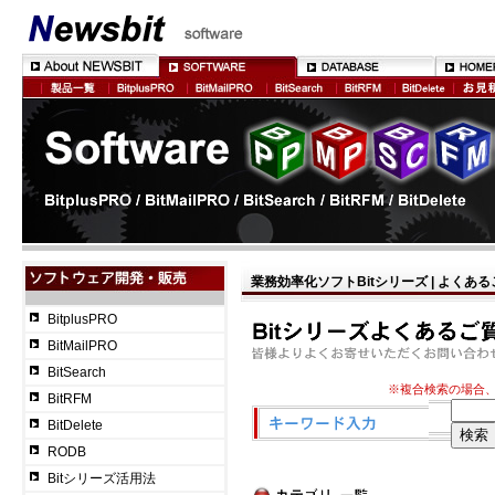
業務効率化ソフトBitシリーズ | よくあ
BitplusPRO
BitMailPRO
BitSearch
※複合検索の場合
BitRFM
BitDelete
RODB
Bitシリーズ活用法