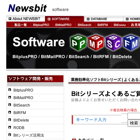
業務効率化ソフトBitシリーズ | よくあ
BitplusPRO
BitMailPRO
BitSearch
※複合検索の場合
BitRFM
BitDelete
RODB
Bitシリーズ活用法