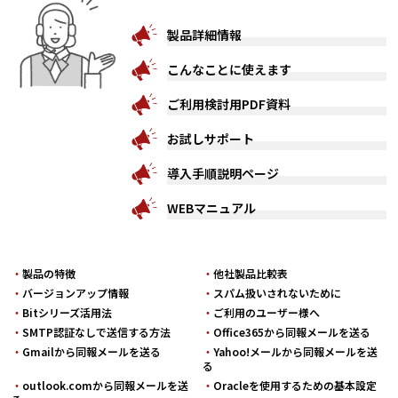
製品詳細情報
こんなことに使えます
ご利用検討用PDF資料
お試しサポート
導入手順説明ページ
WEBマニュアル
・
製品の特徴
・
他社製品比較表
・
バージョンアップ情報
・
スパム扱いされないために
・
Bitシリーズ活用法
・
ご利用のユーザー様へ
・
SMTP認証なしで送信する方法
・
Office365から同報メールを送る
・
Gmailから同報メールを送る
・
Yahoo!メールから同報メールを送
る
・
outlook.comから同報メールを送
・
Oracleを使用するための基本設定