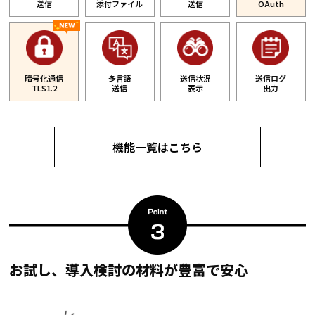
送信
添付ファイル
送信
OAuth
暗号化通信
多言語
送信状況
送信ログ
TLS1.2
送信
表示
出力
機能一覧はこちら
お試し、導入検討の材料が豊富で安心