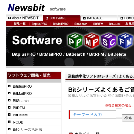
業務効率化ソフトBitシリーズ | よくあ
BitplusPRO
BitMailPRO
BitSearch
※複合検索の場合
BitRFM
BitDelete
RODB
Bitシリーズ活用法