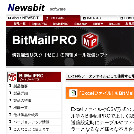
Excelをデータファイルとして使用する
製品概要
製品詳細
製品の特徴
機能一覧
ExcelファイルやCSV形式
他社製品比較表
ル等をBitMailPROで正
送信設定時にテーブルやフィ
バージョンアップ情報
ラーとなるなど様々な不具合が
こんなことに使えます